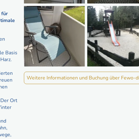
 für
ptimale
nen
le Basis
 Harz.
ierten
Weitere Informationen und Buchung über Fewo-di
Freuen
chen
 Der Ort
inter
und
ahn,
wege,